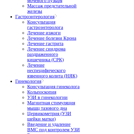
мочевого пузыря
Массаж предстательной
железы
Гастроэнтерология
Консультация
гастроэнтеролога
Лечение изжоги
Лечение болезни Крона
Лечение гастрита
Лечение синдрома
раздраженного
кишечника (СРК)
Лечение
неспецифического
язвенного колита (НЯК)
Гинекология
Консультация гинеколога
Кольпоскопия
УЗИ в гинекологии
Магнитная стимуляция
мышц тазового дна
Цервикометрия (УЗИ
шейки матки)
Введение и удаление
ВМС под контролем УЗИ