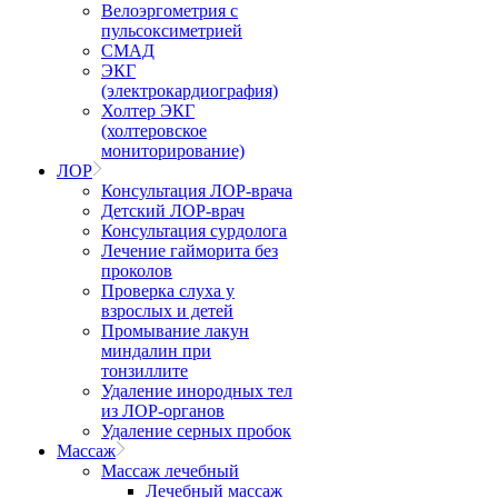
Велоэргометрия с
пульсоксиметрией
СМАД
ЭКГ
(электрокардиография)
Холтер ЭКГ
(холтеровское
мониторирование)
ЛОР
Консультация ЛОР-врача
Детский ЛОР-врач
Консультация сурдолога
Лечение гайморита без
проколов
Проверка слуха у
взрослых и детей
Промывание лакун
миндалин при
тонзиллите
Удаление инородных тел
из ЛОР-органов
Удаление серных пробок
Массаж
Массаж лечебный
Лечебный массаж