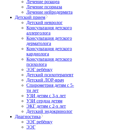
Лечение розацеа
Лечение псориаза
Лечение нейродермита
Детский прием
Детский невролог
Консультация детского
аллерголога
Консультация детского
дерматолога
Консультация детского
кардиолога
Консультация детского
психолога
ЭЭГ ребёнку
Детский психотерапевт
Детский ЛОР-врач
Спирометрия детям с 5-
ти лет
УЗИ детям с 3-х лет
УЗИ сердца детям
ЭКГ детям с 2-х лет
Детский эндокринолог
Диагностика
ЭЭГ ребёнку
ЭЭГ