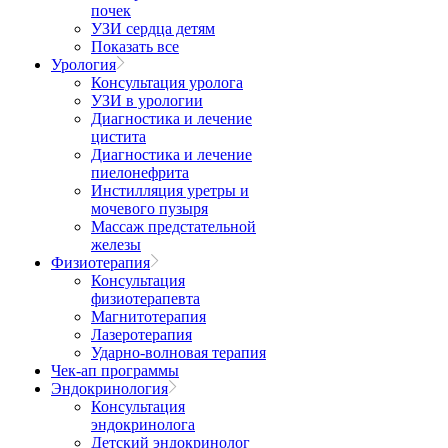
почек
УЗИ сердца детям
Показать все
Урология
Консультация уролога
УЗИ в урологии
Диагностика и лечение
цистита
Диагностика и лечение
пиелонефрита
Инстилляция уретры и
мочевого пузыря
Массаж предстательной
железы
Физиотерапия
Консультация
физиотерапевта
Магнитотерапия
Лазеротерапия
Ударно-волновая терапия
Чек-ап программы
Эндокринология
Консультация
эндокринолога
Детский эндокринолог