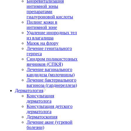
Биоревитализация
интимной зоны
препаратами
гиалуроновой кислоты
Пилинг кожи в
интимной зоне
Удаление инородных тел
из влагалища
Мазок на флору
Лечение генитального
герпеса
Синдром поликистозных
яичников (СПКЯ)
Лечение вагинального
кандидоза (молочницы)
Лечение бактериального
вагиноза (гарднереллеза)
Дерматология
Консультация
дерматолога
Консультация детского
дерматолога
Дерматоскопия
Лечение акне (угревой
болезни)