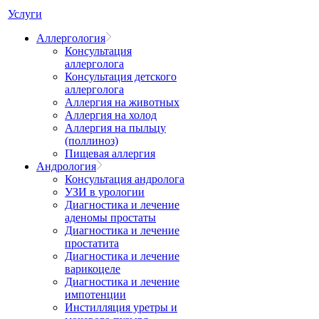
Услуги
Аллергология
Консультация
аллерголога
Консультация детского
аллерголога
Аллергия на животных
Аллергия на холод
Аллергия на пыльцу
(поллиноз)
Пищевая аллергия
Андрология
Консультация андролога
УЗИ в урологии
Диагностика и лечение
аденомы простаты
Диагностика и лечение
простатита
Диагностика и лечение
варикоцеле
Диагностика и лечение
импотенции
Инстилляция уретры и