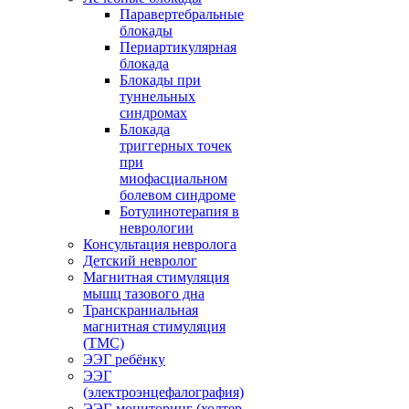
Паравертебральные
блокады
Периартикулярная
блокада
Блокады при
туннельных
синдромах
Блокада
триггерных точек
при
миофасциальном
болевом синдроме
Ботулинотерапия в
неврологии
Консультация невролога
Детский невролог
Магнитная стимуляция
мышц тазового дна
Транскраниальная
магнитная стимуляция
(ТМС)
ЭЭГ ребёнку
ЭЭГ
(электроэнцефалография)
ЭЭГ-мониторинг (холтер