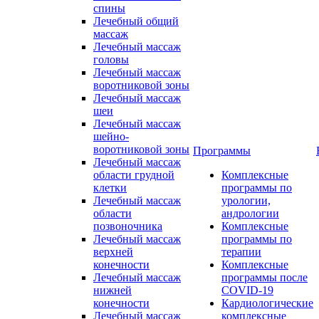
спины
Лечебный общий
массаж
Лечебный массаж
головы
Лечебный массаж
воротниковой зоны
Лечебный массаж
шеи
Лечебный массаж
шейно-
воротниковой зоны
Программы
Лечебный массаж
области грудной
Комплексные
клетки
программы по
Лечебный массаж
урологии,
области
андрологии
позвоночника
Комплексные
Лечебный массаж
программы по
верхней
терапии
конечности
Комплексные
Лечебный массаж
программы после
нижней
COVID-19
конечности
Кардиологические
Лечебный массаж
комплексные