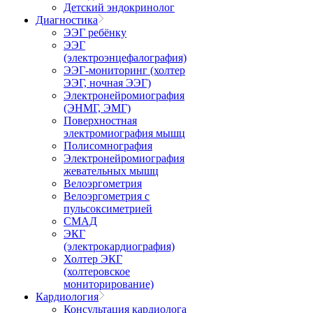
Детский эндокринолог
Диагностика
ЭЭГ ребёнку
ЭЭГ
(электроэнцефалография)
ЭЭГ-мониторинг (холтер
ЭЭГ, ночная ЭЭГ)
Электронейромиография
(ЭНМГ, ЭМГ)
Поверхностная
электромиография мышц
Полисомнография
Электронейромиография
жевательных мышц
Велоэргометрия
Велоэргометрия с
пульсоксиметрией
СМАД
ЭКГ
(электрокардиография)
Холтер ЭКГ
(холтеровское
мониторирование)
Кардиология
Консультация кардиолога