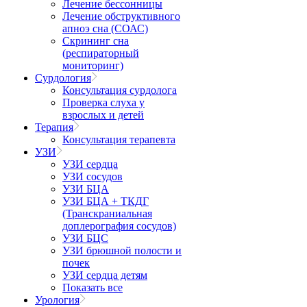
Лечение бессонницы
Лечение обструктивного
апноэ сна (СОАС)
Скрининг сна
(респираторный
мониторинг)
Сурдология
Консультация сурдолога
Проверка слуха у
взрослых и детей
Терапия
Консультация терапевта
УЗИ
УЗИ сердца
УЗИ сосудов
УЗИ БЦА
УЗИ БЦА + ТКДГ
(Транскраниальная
доплерография сосудов)
УЗИ БЦС
УЗИ брюшной полости и
почек
УЗИ сердца детям
Показать все
Урология