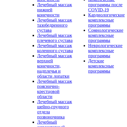
Лечебный массаж
программы после
нижней
COVID-19
конечности
Кардиологические
Лечебный массаж
комплексные
тазобедренного
программы
сустава
Сомнологические
Лечебный массаж
комплексные
плечевого сустава
программы
Лечебный массаж
Неврологические
коленного сустава
комплексные
Лечебный массаж
программы
верхней
Детские
конечности,
комплексные
надплечья и
программы
области лопатки
Лечебный массаж
пояснично-
крестцовой
области
Лечебный массаж
шейно-грудного
отдела
позвоночника
Лечебный