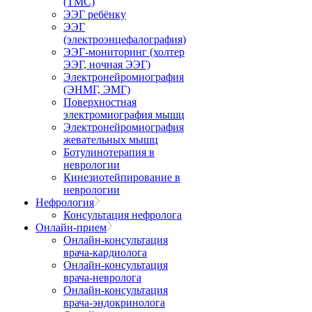
(ТМС)
ЭЭГ ребёнку
ЭЭГ
(электроэнцефалография)
ЭЭГ-мониторинг (холтер
ЭЭГ, ночная ЭЭГ)
Электронейромиография
(ЭНМГ, ЭМГ)
Поверхностная
электромиография мышц
Электронейромиография
жевательных мышц
Ботулинотерапия в
неврологии
Кинезиотейпирование в
неврологии
Нефрология
Консультация нефролога
Онлайн-прием
Онлайн-консультация
врача-кардиолога
Онлайн-консультация
врача-невролога
Онлайн-консультация
врача-эндокринолога