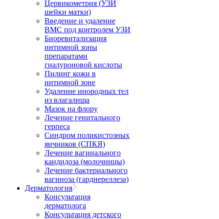
Цервикометрия (УЗИ
шейки матки)
Введение и удаление
ВМС под контролем УЗИ
Биоревитализация
интимной зоны
препаратами
гиалуроновой кислоты
Пилинг кожи в
интимной зоне
Удаление инородных тел
из влагалища
Мазок на флору
Лечение генитального
герпеса
Синдром поликистозных
яичников (СПКЯ)
Лечение вагинального
кандидоза (молочницы)
Лечение бактериального
вагиноза (гарднереллеза)
Дерматология
Консультация
дерматолога
Консультация детского