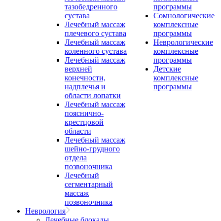
тазобедренного
программы
сустава
Сомнологические
Лечебный массаж
комплексные
плечевого сустава
программы
Лечебный массаж
Неврологические
коленного сустава
комплексные
Лечебный массаж
программы
верхней
Детские
конечности,
комплексные
надплечья и
программы
области лопатки
Лечебный массаж
пояснично-
крестцовой
области
Лечебный массаж
шейно-грудного
отдела
позвоночника
Лечебный
сегментарный
массаж
позвоночника
Неврология
Лечебные блокады