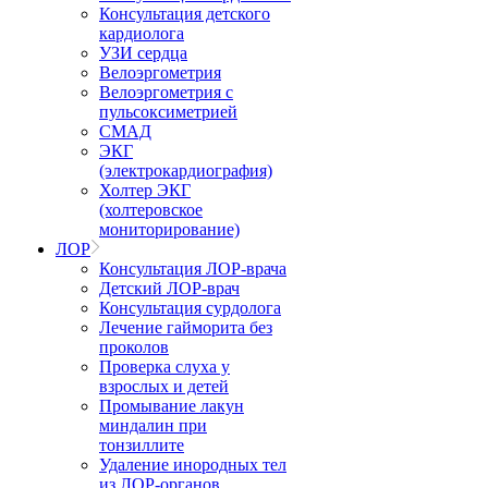
Консультация детского
кардиолога
УЗИ сердца
Велоэргометрия
Велоэргометрия с
пульсоксиметрией
СМАД
ЭКГ
(электрокардиография)
Холтер ЭКГ
(холтеровское
мониторирование)
ЛОР
Консультация ЛОР-врача
Детский ЛОР-врач
Консультация сурдолога
Лечение гайморита без
проколов
Проверка слуха у
взрослых и детей
Промывание лакун
миндалин при
тонзиллите
Удаление инородных тел
из ЛОР-органов