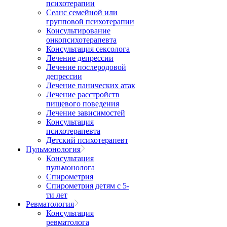
психотерапии
Сеанс семейной или
групповой психотерапии
Консультирование
онкопсихотерапевта
Консультация сексолога
Лечение депрессии
Лечение послеродовой
депрессии
Лечение панических атак
Лечение расстройств
пищевого поведения
Лечение зависимостей
Консультация
психотерапевта
Детский психотерапевт
Пульмонология
Консультация
пульмонолога
Спирометрия
Спирометрия детям с 5-
ти лет
Ревматология
Консультация
ревматолога