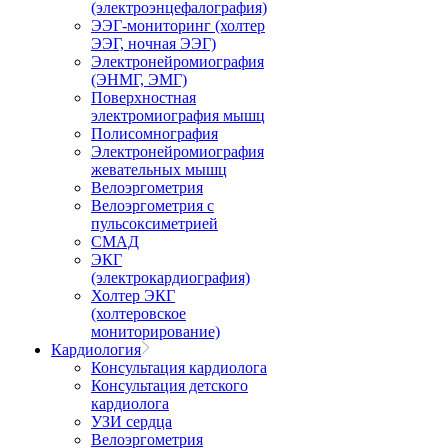
(электроэнцефалография)
ЭЭГ-мониторинг (холтер
ЭЭГ, ночная ЭЭГ)
Электронейромиография
(ЭНМГ, ЭМГ)
Поверхностная
электромиография мышц
Полисомнография
Электронейромиография
жевательных мышц
Велоэргометрия
Велоэргометрия с
пульсоксиметрией
СМАД
ЭКГ
(электрокардиография)
Холтер ЭКГ
(холтеровское
мониторирование)
Кардиология
Консультация кардиолога
Консультация детского
кардиолога
УЗИ сердца
Велоэргометрия