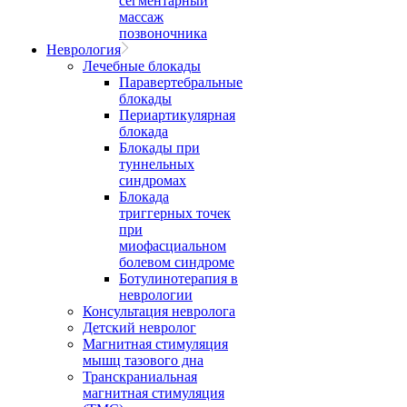
сегментарный
массаж
позвоночника
Неврология
Лечебные блокады
Паравертебральные
блокады
Периартикулярная
блокада
Блокады при
туннельных
синдромах
Блокада
триггерных точек
при
миофасциальном
болевом синдроме
Ботулинотерапия в
неврологии
Консультация невролога
Детский невролог
Магнитная стимуляция
мышц тазового дна
Транскраниальная
магнитная стимуляция