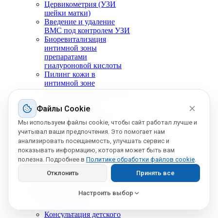
Цервикометрия (УЗИ
шейки матки)
Введение и удаление
ВМС под контролем УЗИ
Биоревитализация
интимной зоны
препаратами
гиалуроновой кислоты
Пилинг кожи в
интимной зоне
Удаление инородных тел
из влагалища
Файлы Cookie
Мазок на флору
Лечение генитального
Мы используем файлы cookie, чтобы сайт работал лучше и
герпеса
учитывал ваши предпочтения. Это помогает нам
Синдром поликистозных
анализировать посещаемость, улучшать сервис и
яичников (СПКЯ)
показывать информацию, которая может быть вам
Лечение вагинального
полезна. Подробнее в
Политике обработки файлов cookie
.
кандидоза (молочницы)
Лечение бактериального
Отклонить
Принять все
вагиноза (гарднереллеза)
Дерматология
Настроить выбор
Консультация
дерматолога
Консультация детского
Обязательные
(всегда включены)