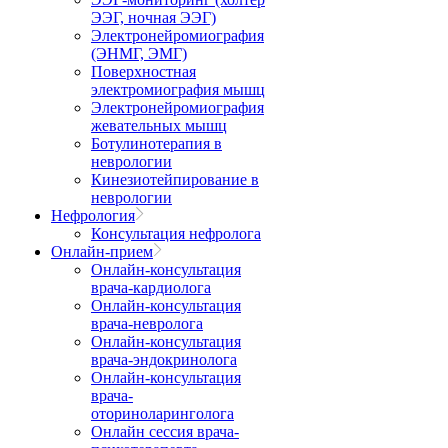
ЭЭГ, ночная ЭЭГ)
Электронейромиография
(ЭНМГ, ЭМГ)
Поверхностная
электромиография мышц
Электронейромиография
жевательных мышц
Ботулинотерапия в
неврологии
Кинезиотейпирование в
неврологии
Нефрология
Консультация нефролога
Онлайн-прием
Онлайн-консультация
врача-кардиолога
Онлайн-консультация
врача-невролога
Онлайн-консультация
врача-эндокринолога
Онлайн-консультация
врача-
оториноларинголога
Онлайн сессия врача-