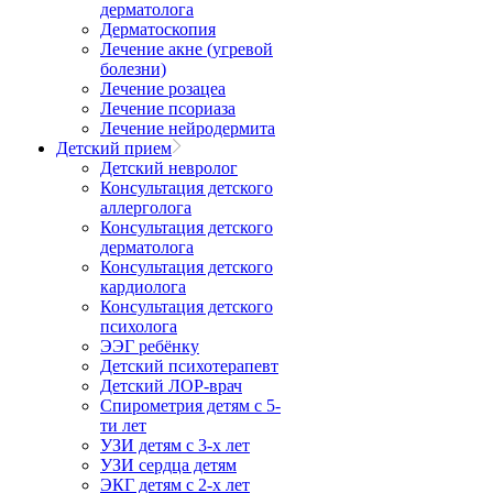
дерматолога
Дерматоскопия
Лечение акне (угревой
болезни)
Лечение розацеа
Лечение псориаза
Лечение нейродермита
Детский прием
Детский невролог
Консультация детского
аллерголога
Консультация детского
дерматолога
Консультация детского
кардиолога
Консультация детского
психолога
ЭЭГ ребёнку
Детский психотерапевт
Детский ЛОР-врач
Спирометрия детям с 5-
ти лет
УЗИ детям с 3-х лет
УЗИ сердца детям
ЭКГ детям с 2-х лет