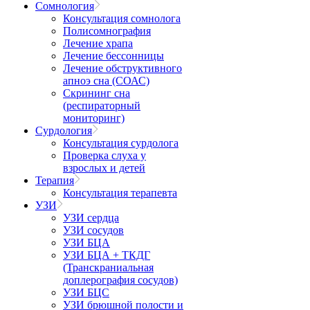
Сомнология
Консультация сомнолога
Полисомнография
Лечение храпа
Лечение бессонницы
Лечение обструктивного
апноэ сна (СОАС)
Скрининг сна
(респираторный
мониторинг)
Сурдология
Консультация сурдолога
Проверка слуха у
взрослых и детей
Терапия
Консультация терапевта
УЗИ
УЗИ сердца
УЗИ сосудов
УЗИ БЦА
УЗИ БЦА + ТКДГ
(Транскраниальная
доплерография сосудов)
УЗИ БЦС
УЗИ брюшной полости и