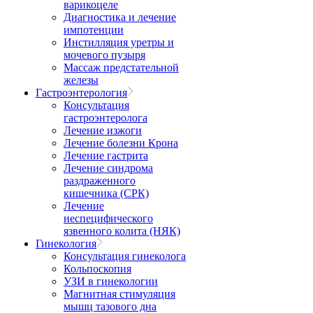
варикоцеле
Диагностика и лечение
импотенции
Инстилляция уретры и
мочевого пузыря
Массаж предстательной
железы
Гастроэнтерология
Консультация
гастроэнтеролога
Лечение изжоги
Лечение болезни Крона
Лечение гастрита
Лечение синдрома
раздраженного
кишечника (СРК)
Лечение
неспецифического
язвенного колита (НЯК)
Гинекология
Консультация гинеколога
Кольпоскопия
УЗИ в гинекологии
Магнитная стимуляция
мышц тазового дна