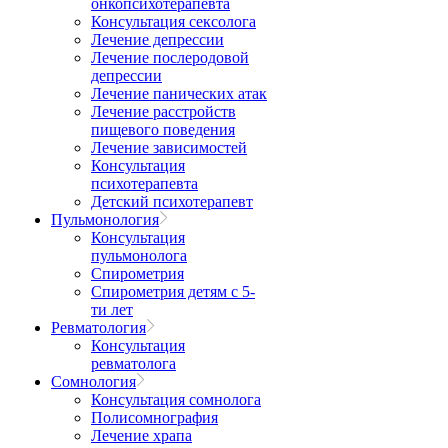
онкопсихотерапевта
Консультация сексолога
Лечение депрессии
Лечение послеродовой
депрессии
Лечение панических атак
Лечение расстройств
пищевого поведения
Лечение зависимостей
Консультация
психотерапевта
Детский психотерапевт
Пульмонология
Консультация
пульмонолога
Спирометрия
Спирометрия детям с 5-
ти лет
Ревматология
Консультация
ревматолога
Сомнология
Консультация сомнолога
Полисомнография
Лечение храпа