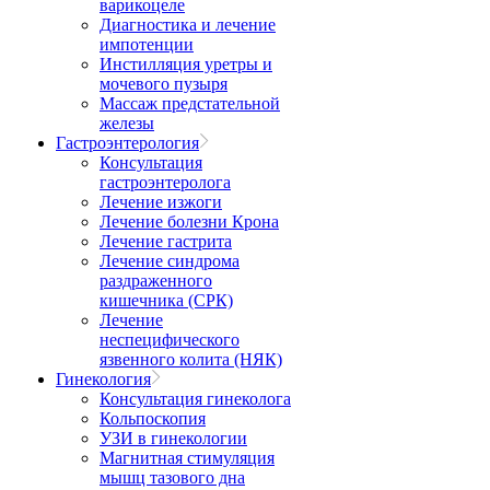
варикоцеле
Диагностика и лечение
импотенции
Инстилляция уретры и
мочевого пузыря
Массаж предстательной
железы
Гастроэнтерология
Консультация
гастроэнтеролога
Лечение изжоги
Лечение болезни Крона
Лечение гастрита
Лечение синдрома
раздраженного
кишечника (СРК)
Лечение
неспецифического
язвенного колита (НЯК)
Гинекология
Консультация гинеколога
Кольпоскопия
УЗИ в гинекологии
Магнитная стимуляция
мышц тазового дна