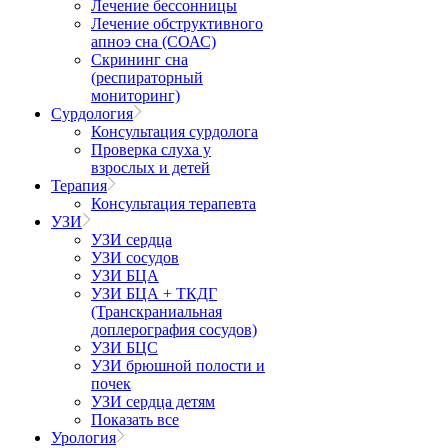
Лечение бессонницы
Лечение обструктивного
апноэ сна (СОАС)
Скрининг сна
(респираторный
мониторинг)
Сурдология
Консультация сурдолога
Проверка слуха у
взрослых и детей
Терапия
Консультация терапевта
УЗИ
УЗИ сердца
УЗИ сосудов
УЗИ БЦА
УЗИ БЦА + ТКДГ
(Транскраниальная
доплерография сосудов)
УЗИ БЦС
УЗИ брюшной полости и
почек
УЗИ сердца детям
Показать все
Урология