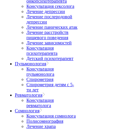
онкопсихотерапевта
Консультация сексолога
Лечение депрессии
Лечение послеродовой
депрессии
Лечение панических атак
Лечение расстройств
пищевого поведения
Лечение зависимостей
Консультация
психотерапевта
Детский психотерапевт
Пульмонология
Консультация
пульмонолога
Спирометрия
Спирометрия детям с 5-
ти лет
Ревматология
Консультация
ревматолога
Сомнология
Консультация сомнолога
Полисомнография
Лечение храпа