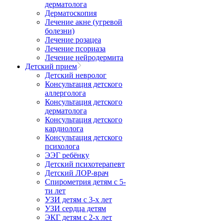
дерматолога
Дерматоскопия
Лечение акне (угревой
болезни)
Лечение розацеа
Лечение псориаза
Лечение нейродермита
Детский прием
Детский невролог
Консультация детского
аллерголога
Консультация детского
дерматолога
Консультация детского
кардиолога
Консультация детского
психолога
ЭЭГ ребёнку
Детский психотерапевт
Детский ЛОР-врач
Спирометрия детям с 5-
ти лет
УЗИ детям с 3-х лет
УЗИ сердца детям
ЭКГ детям с 2-х лет