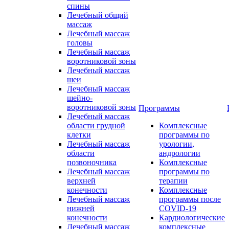
спины
Лечебный общий
массаж
Лечебный массаж
головы
Лечебный массаж
воротниковой зоны
Лечебный массаж
шеи
Лечебный массаж
шейно-
воротниковой зоны
Программы
Лечебный массаж
области грудной
Комплексные
клетки
программы по
Лечебный массаж
урологии,
области
андрологии
позвоночника
Комплексные
Лечебный массаж
программы по
верхней
терапии
конечности
Комплексные
Лечебный массаж
программы после
нижней
COVID-19
конечности
Кардиологические
Лечебный массаж
комплексные