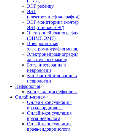
(ТМС)
ЭЭГ ребёнку
ЭЭГ
(электроэнцефалография)
ЭЭГ-мониторинг (холтер
ЭЭГ, ночная ЭЭГ)
Электронейромиография
(ЭНМГ, ЭМГ)
Поверхностная
электромиография мышц
Электронейромиография
жевательных мышц
Ботулинотерапия в
неврологии
Кинезиотейпирование в
неврологии
Нефрология
Консультация нефролога
Онлайн-прием
Онлайн-консультация
врача-кардиолога
Онлайн-консультация
врача-невролога
Онлайн-консультация
врача-эндокринолога