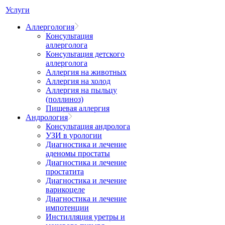
Услуги
Аллергология
Консультация
аллерголога
Консультация детского
аллерголога
Аллергия на животных
Аллергия на холод
Аллергия на пыльцу
(поллиноз)
Пищевая аллергия
Андрология
Консультация андролога
УЗИ в урологии
Диагностика и лечение
аденомы простаты
Диагностика и лечение
простатита
Диагностика и лечение
варикоцеле
Диагностика и лечение
импотенции
Инстилляция уретры и