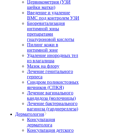
Цервикометрия (УЗИ
шейки матки)
Введение и удаление
ВМС под контролем УЗИ
Биоревитализация
интимной зоны
препаратами
гиалуроновой кислоты
Пилинг кожи в
интимной зоне
Удаление инородных тел
из влагалища
Мазок на флору
Лечение генитального
герпеса
Синдром поликистозных
яичников (СПКЯ)
Лечение вагинального
кандидоза (молочницы)
Лечение бактериального
вагиноза (гарднереллеза)
Дерматология
Консультация
дерматолога
Консультация детского