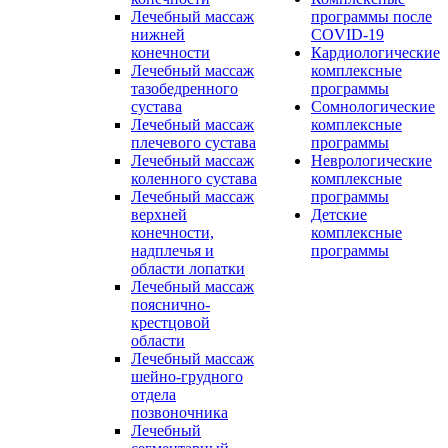
Лечебный массаж
программы после
нижней
COVID-19
конечности
Кардиологические
Лечебный массаж
комплексные
тазобедренного
программы
сустава
Сомнологические
Лечебный массаж
комплексные
плечевого сустава
программы
Лечебный массаж
Неврологические
коленного сустава
комплексные
Лечебный массаж
программы
верхней
Детские
конечности,
комплексные
надплечья и
программы
области лопатки
Лечебный массаж
пояснично-
крестцовой
области
Лечебный массаж
шейно-грудного
отдела
позвоночника
Лечебный