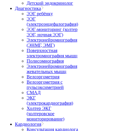
Детский эндокринолог
Диагностика
ЭЭГ ребёнку
ЭЭГ
(электроэнцефалография)
ЭЭГ-мониторинг (холтер
ЭЭГ, ночная ЭЭГ)
Электронейромиография
(ЭНМГ, ЭМГ)
Поверхностная
электромиография мышц
Полисомнография
Электронейромиография
жевательных мышц
Велоэргометрия
Велоэргометрия с
пульсоксиметрией
СМАД
ЭКГ
(электрокардиография)
Холтер ЭКГ
(холтеровское
мониторирование)
Кардиология
Консультация кардиолога