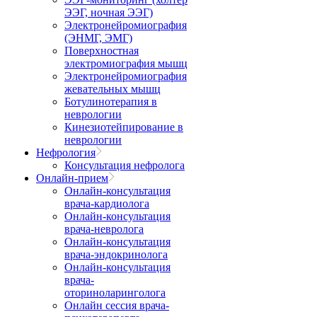
ЭЭГ, ночная ЭЭГ)
Электронейромиография
(ЭНМГ, ЭМГ)
Поверхностная
электромиография мышц
Электронейромиография
жевательных мышц
Ботулинотерапия в
неврологии
Кинезиотейпирование в
неврологии
Нефрология
Консультация нефролога
Онлайн-прием
Онлайн-консультация
врача-кардиолога
Онлайн-консультация
врача-невролога
Онлайн-консультация
врача-эндокринолога
Онлайн-консультация
врача-
оториноларинголога
Онлайн сессия врача-