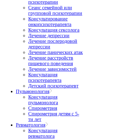
психотерапии
Сеанс семейной или
групповой психотерапии
Консультирование
онкопсихотерапевта
Консультация сексолога
Лечение депрессии
Лечение послеродовой
депрессии
Лечение панических атак
Лечение расстройств
пищевого поведения
Лечение зависимостей
Консультация
психотерапевта
Детский психотерапевт
Пульмонология
Консультация
пульмонолога
Спирометрия
Спирометрия детям с 5-
ти лет
Ревматология
Консультация
ревматолога