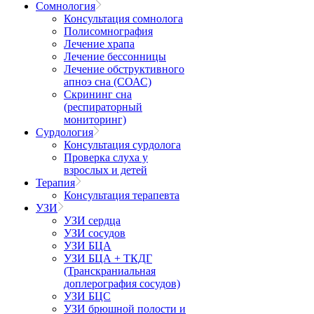
Сомнология
Консультация сомнолога
Полисомнография
Лечение храпа
Лечение бессонницы
Лечение обструктивного
апноэ сна (СОАС)
Скрининг сна
(респираторный
мониторинг)
Сурдология
Консультация сурдолога
Проверка слуха у
взрослых и детей
Терапия
Консультация терапевта
УЗИ
УЗИ сердца
УЗИ сосудов
УЗИ БЦА
УЗИ БЦА + ТКДГ
(Транскраниальная
доплерография сосудов)
УЗИ БЦС
УЗИ брюшной полости и