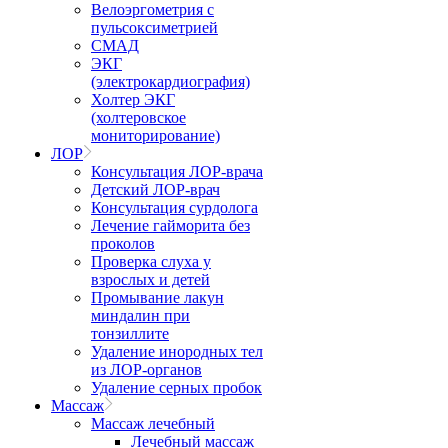
Велоэргометрия с
пульсоксиметрией
СМАД
ЭКГ
(электрокардиография)
Холтер ЭКГ
(холтеровское
мониторирование)
ЛОР
Консультация ЛОР-врача
Детский ЛОР-врач
Консультация сурдолога
Лечение гайморита без
проколов
Проверка слуха у
взрослых и детей
Промывание лакун
миндалин при
тонзиллите
Удаление инородных тел
из ЛОР-органов
Удаление серных пробок
Массаж
Массаж лечебный
Лечебный массаж