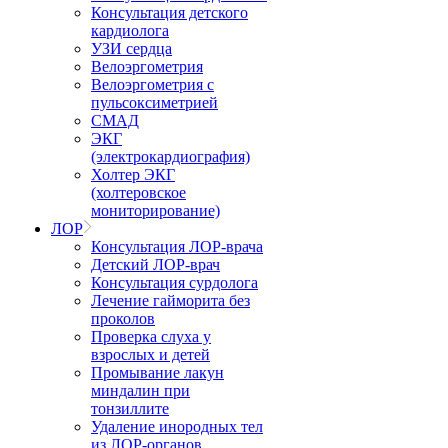
Консультация детского
кардиолога
УЗИ сердца
Велоэргометрия
Велоэргометрия с
пульсоксиметрией
СМАД
ЭКГ
(электрокардиография)
Холтер ЭКГ
(холтеровское
мониторирование)
ЛОР
Консультация ЛОР-врача
Детский ЛОР-врач
Консультация сурдолога
Лечение гайморита без
проколов
Проверка слуха у
взрослых и детей
Промывание лакун
миндалин при
тонзиллите
Удаление инородных тел
из ЛОР-органов