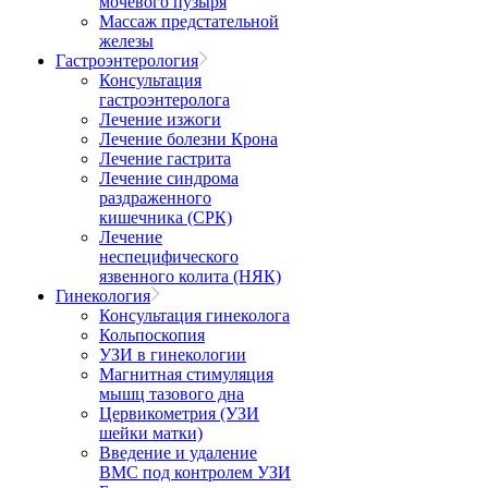
мочевого пузыря
Массаж предстательной
железы
Гастроэнтерология
Консультация
гастроэнтеролога
Лечение изжоги
Лечение болезни Крона
Лечение гастрита
Лечение синдрома
раздраженного
кишечника (СРК)
Лечение
неспецифического
язвенного колита (НЯК)
Гинекология
Консультация гинеколога
Кольпоскопия
УЗИ в гинекологии
Магнитная стимуляция
мышц тазового дна
Цервикометрия (УЗИ
шейки матки)
Введение и удаление
ВМС под контролем УЗИ