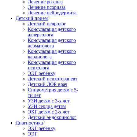
Лечение розацеа
Лечение псориаза
Лечение нейродермита
Детский прием
Детский невролог
Консультация детского
аллерголога
Консультация детского
дерматолога
Консультация детского
кардиолога
Консультация детского
психолога
ЭЭГ ребёнку
Детский психотерапевт
Детский ЛОР-врач
Спирометрия детям с 5-
ти лет
УЗИ детям с 3-х лет
УЗИ сердца детям
ЭКГ детям с 2-х лет
Детский эндокринолог
Диагностика
ЭЭГ ребёнку
ЭЭГ