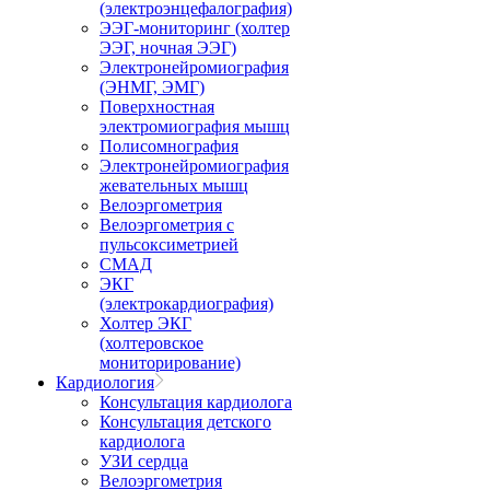
(электроэнцефалография)
ЭЭГ-мониторинг (холтер
ЭЭГ, ночная ЭЭГ)
Электронейромиография
(ЭНМГ, ЭМГ)
Поверхностная
электромиография мышц
Полисомнография
Электронейромиография
жевательных мышц
Велоэргометрия
Велоэргометрия с
пульсоксиметрией
СМАД
ЭКГ
(электрокардиография)
Холтер ЭКГ
(холтеровское
мониторирование)
Кардиология
Консультация кардиолога
Консультация детского
кардиолога
УЗИ сердца
Велоэргометрия