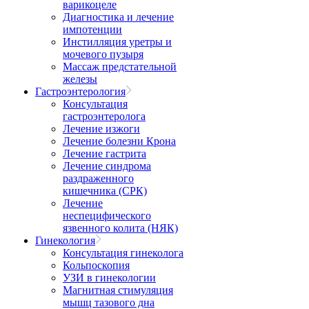
варикоцеле
Диагностика и лечение
импотенции
Инстилляция уретры и
мочевого пузыря
Массаж предстательной
железы
Гастроэнтерология
Консультация
гастроэнтеролога
Лечение изжоги
Лечение болезни Крона
Лечение гастрита
Лечение синдрома
раздраженного
кишечника (СРК)
Лечение
неспецифического
язвенного колита (НЯК)
Гинекология
Консультация гинеколога
Кольпоскопия
УЗИ в гинекологии
Магнитная стимуляция
мышц тазового дна