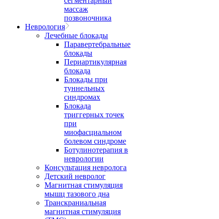
сегментарный
массаж
позвоночника
Неврология
Лечебные блокады
Паравертебральные
блокады
Периартикулярная
блокада
Блокады при
туннельных
синдромах
Блокада
триггерных точек
при
миофасциальном
болевом синдроме
Ботулинотерапия в
неврологии
Консультация невролога
Детский невролог
Магнитная стимуляция
мышц тазового дна
Транскраниальная
магнитная стимуляция