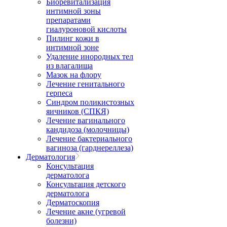
Биоревитализация
интимной зоны
препаратами
гиалуроновой кислоты
Пилинг кожи в
интимной зоне
Удаление инородных тел
из влагалища
Мазок на флору
Лечение генитального
герпеса
Синдром поликистозных
яичников (СПКЯ)
Лечение вагинального
кандидоза (молочницы)
Лечение бактериального
вагиноза (гарднереллеза)
Дерматология
Консультация
дерматолога
Консультация детского
дерматолога
Дерматоскопия
Лечение акне (угревой
болезни)