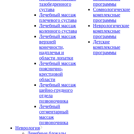
тазобедренного
программы
сустава
Сомнологические
Лечебный массаж
комплексные
плечевого сустава
программы
Лечебный массаж
Неврологические
коленного сустава
комплексные
Лечебный массаж
программы
верхней
Детские
конечности,
комплексные
надплечья и
программы
области лопатки
Лечебный массаж
пояснично-
крестцовой
области
Лечебный массаж
шейно-грудного
отдела
позвоночника
Лечебный
сегментарный
массаж
позвоночника
Неврология
Лечебные блокады