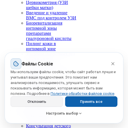
Цервикометрия (УЗИ
шейки матки)
Введение и удаление
ВМС под контролем УЗИ
Биоревитализация
интимной зоны
препаратами
гиалуроновой кислоты
Пилинг кожи в
интимной зоне
Удаление инородных тел
из влагалища
Файлы Cookie
Мазок на флору
Лечение генитального
Мы используем файлы cookie, чтобы сайт работал лучше и
герпеса
учитывал ваши предпочтения. Это помогает нам
Синдром поликистозных
анализировать посещаемость, улучшать сервис и
яичников (СПКЯ)
показывать информацию, которая может быть вам
Лечение вагинального
полезна. Подробнее в
Политике обработки файлов cookie
.
кандидоза (молочницы)
Лечение бактериального
Отклонить
Принять все
вагиноза (гарднереллеза)
Дерматология
Настроить выбор
Консультация
дерматолога
Консультация детского
Обязательные
(всегда включены)