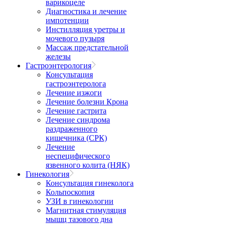
варикоцеле
Диагностика и лечение
импотенции
Инстилляция уретры и
мочевого пузыря
Массаж предстательной
железы
Гастроэнтерология
Консультация
гастроэнтеролога
Лечение изжоги
Лечение болезни Крона
Лечение гастрита
Лечение синдрома
раздраженного
кишечника (СРК)
Лечение
неспецифического
язвенного колита (НЯК)
Гинекология
Консультация гинеколога
Кольпоскопия
УЗИ в гинекологии
Магнитная стимуляция
мышц тазового дна