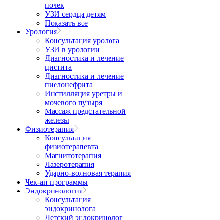
почек
УЗИ сердца детям
Показать все
Урология
Консультация уролога
УЗИ в урологии
Диагностика и лечение
цистита
Диагностика и лечение
пиелонефрита
Инстилляция уретры и
мочевого пузыря
Массаж предстательной
железы
Физиотерапия
Консультация
физиотерапевта
Магнитотерапия
Лазеротерапия
Ударно-волновая терапия
Чек-ап программы
Эндокринология
Консультация
эндокринолога
Детский эндокринолог